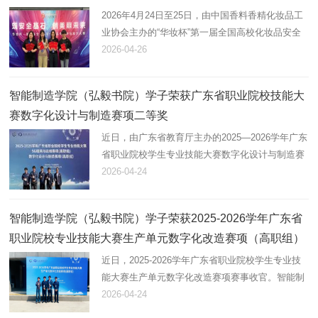
2026年4月24日至25日，由中国香料香精化妆品工
业协会主办的“华妆杯”第一届全国高校化妆品安全
评估知识大赛圆满落幕。我校获优秀组织奖，药学
2026-04-26
院（明德书院）化妆品技术专业陈安琪、肖子晴荣
获优秀指导老师奖，杜…
智能制造学院（弘毅书院）学子荣获广东省职业院校技能大
赛数字化设计与制造赛项二等奖
近日，由广东省教育厅主办的2025—2026学年广东
省职业院校学生专业技能大赛数字化设计与制造赛
项（高职组）获奖结果揭晓。由智能制造学院（弘
2026-04-24
毅书院）24级机电一体化技术专业易嘉欢、陈锐楠
和24级模具设计与制造专…
智能制造学院（弘毅书院）学子荣获2025-2026学年广东省
职业院校专业技能大赛生产单元数字化改造赛项（高职组）
三等奖
近日，2025-2026学年广东省职业院校学生专业技
能大赛生产单元数字化改造赛项赛事收官。智能制
造学院（弘毅书院）参赛队伍凭借扎实的专业功底
2026-04-24
与出色的临场发挥，荣获省三等奖，充分展现了学