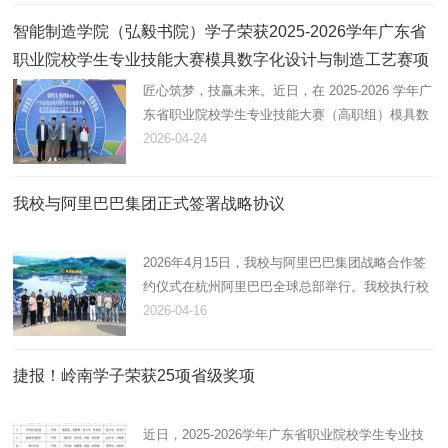
院的育人实力与学子的专…
智能制造学院（弘毅书院）学子荣获2025-2026学年广东省
职业院校学生专业技能大赛模具数字化设计与制造工艺赛项
二等奖
匠心筑梦，技赢未来。近日，在 2025-2026 学年广
东省职业院校学生专业技能大赛（高职组）模具数
字化设计与制造工艺赛项中，智能制造学院（弘毅
2026-04-24
书院）模具设计与制造专业代表队沉着应战、奋勇
争先，以扎实专业功底…
我校与阿里巴巴集团正式签署战略协议
2026年4月15日，我校与阿里巴巴集团战略合作签
约仪式在杭州阿里巴巴全球总部举行。我校执行校
长李峻，副校长翟树芹，相关职能部门、二级学院
2026-04-16
（书院）负责同志等学校代表，与阿里巴巴集团总
经理周胜辉等企业代表共…
捷报！岭南学子荣获25项省级奖项
近日，2025-2026学年广东省职业院校学生专业技