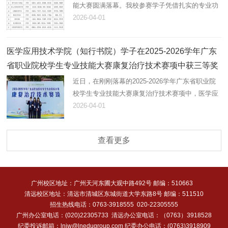
能大赛圆满落幕。我校参赛学子凭借扎实的专业功
底、娴熟的实操技能和默契的团队协作，在各赛项
2026-04-01
中沉着应战、奋勇争先，最终获一等奖2项、二等
奖9项、三等奖14项，总计2…
医学应用技术学院（知行书院）学子在2025-2026学年广东
省职业院校学生专业技能大赛康复治疗技术赛项中获三等奖
近日，在刚刚落幕的2025-2026学年广东省职业院
校学生专业技能大赛康复治疗技术赛项中，医学应
用技术学院（知行书院）24级康复治疗技术专业的
2026-04-01
刘怡龄、罗倩琼、江乐怡三位同学，在康复教研室
黄锦琪、曾晓静老师指导…
查看更多
广州校区地址：广州天河东圃大观中路492号 邮编：510663
清远校区地址：清远市清城区东城街道大学东路8号 邮编：511510
招生热线电话：0763-3918555 020-22305555
广州办公室电话：(020)22305733 清远办公室电话：（0763）3918528
纪委投诉邮箱：lnjw@lnedugroup.com 纪委办公电话：(0763)3918909