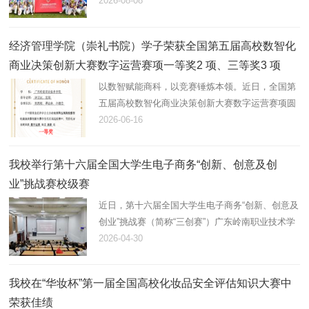
育联合会、中国棒球协会、中国垒球协会主办，是
2026-08-08
全国高校顶级棒垒球赛事，设有甲（普通组）、乙
（高职院校组）、丙（高…
经济管理学院（崇礼书院）学子荣获全国第五届高校数智化
商业决策创新大赛数字运营赛项一等奖2 项、三等奖3 项
以数智赋能商科，以竞赛锤炼本领。近日，全国第
五届高校数智化商业决策创新大赛数字运营赛项圆
满收官。经济管理学院（崇礼书院）人力资源管理
2026-06-16
专业学子奋勇争先，在全国上千支参赛队伍中突
围，一举拿下一等奖2项、…
我校举行第十六届全国大学生电子商务“创新、创意及创
业”挑战赛校级赛
近日，第十六届全国大学生电子商务“创新、创意及
创业”挑战赛（简称“三创赛”）广东岭南职业技术学
院校级赛落下帷幕。本次赛事由学校主办，校企合
2026-04-30
作与就业创业处、电子商贸学院（至善书院）共同
承办，全程统筹规…
我校在“华妆杯”第一届全国高校化妆品安全评估知识大赛中
荣获佳绩