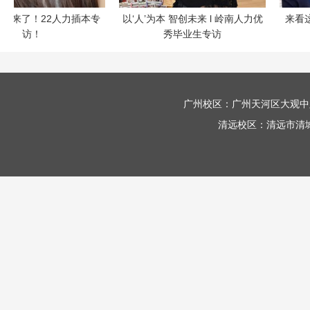
们来了！22人力插本专
以‘人’为本 智创未来 l 岭南人力优
来看这
访！
秀毕业生专访
广州校区：
广州天河区大观中
清远校区：
清远市清