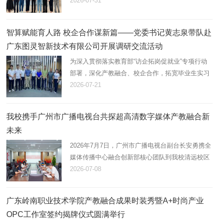
才发展需求，2026年7月30日下午，党委书记黄志
2026-07-31
泉，副校长翟树芹带领校企合作与就业创业处、智
能制造学院（弘毅书院…
智算赋能育人路 校企合作谋新篇——党委书记黄志泉带队赴
广东图灵智新技术有限公司开展调研交流活动
为深入贯彻落实教育部“访企拓岗促就业”专项行动
部署，深化产教融合、校企合作，拓宽毕业生实习
就业渠道，2026年7月20日下午，党委书记黄志
2026-07-21
泉，副校长翟树芹带领校企合作与就业创业处及人
工智能学院（砺能书院）…
我校携手广州市广播电视台共探超高清数字媒体产教融合新
未来
2026年7月7日，广州市广播电视台副台长安勇携全
媒体传播中心融合创新部核心团队到我校清远校区
参观交流。执行校长李峻，副校长翟树芹，相关职
2026-07-08
能部门、二级学院（书院）负责同志热情接待来
宾。双方在勤政楼504会议…
广东岭南职业技术学院产教融合成果时装秀暨A+时尚产业
OPC工作室签约揭牌仪式圆满举行