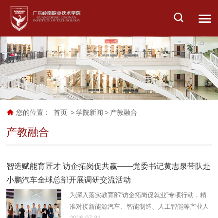
您的位置：
首页
>
学院新闻
>
产教融合
产教融合
智造赋能育匠才 访企拓岗促共赢——党委书记黄志泉带队赴
小鹏汽车全球总部开展调研交流活动
为深入落实教育部“访企拓岗促就业”专项行动，精
准对接新能源汽车、智能制造、人工智能等产业人