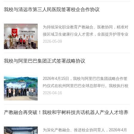
智能制造学院（弘毅书院…
我校与清远市第三人民医院签署校企合作协议
为持续深化职业教育产教融合、医教协同，精准对
接区域卫生健康行业人才需求，全面提升护理专业
人才培养质量，2026年5月8日下午，我校与清远市
2026-05-09
第三人民医院校企合作洽谈会暨签约仪式在清远校
区304会议室举行。党委…
我校与阿里巴巴集团正式签署战略协议
2026年4月15日，我校与阿里巴巴集团战略合作签
约仪式在杭州阿里巴巴全球总部举行。我校执行校
长李峻，副校长翟树芹，相关职能部门、二级学院
2026-04-16
（书院）负责同志等学校代表，与阿里巴巴集团总
经理周胜辉等企业代表共…
产教融合再突破！我校和宇树科技共话机器人产业人才培养
为深化产教融合、推进校企协同育人，2026年4月