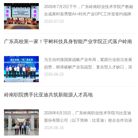
2026年7月2日下午，广东岭南职业技术学院产教融
合成果时装秀暨AI+时尚产业OPC工作室签约揭牌
仪式在广清纺织服装产业有序转移园举办。本次活
2026-07-03
动由广东岭南职业技术学院、广清纺织服装产业有
序转移园管理委员会、设界…
广东高校第一家！宇树科技具身智能产业学院正式落户岭南
为主动对接国家战略产业布局，紧跟行业前沿发展
趋势，精准破解产业实战型、复合型人才缺口，深
化校企协同育人改革，扎实推进产教深度融合落地
2026-06-25
见效，2026年6月24日上午，我校在清远校区博雅
报告厅举办2026具身智能…
岭南职院携手比亚迪共筑新能源人才高地
2026年6月15日，广东岭南职业技术学院与比亚迪
股份有限公司（以下简称：比亚迪）校企合作洽谈
会在比亚迪深圳总部举行。我校执行校长李峻，副
2026-06-16
校长翟树芹，校企合作与就业创业处处长黎海燕、