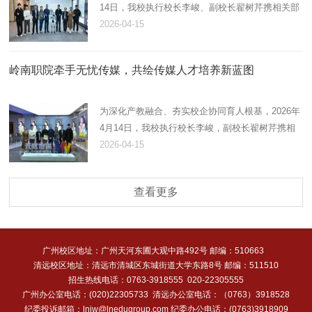
14日，我校执行校长李峻、副校长翟树芹携相关部
门、二级学院（书院）负责人赴杭州宇树科技有限
2026-04-15
公司（以下简称“宇树科技”）参访交流。校企双方
围绕共建机器人产业学…
岭南职院牵手无忧传媒，共绘传媒人才培养新蓝图
为深化产教融合、夯实校企协同育人根基，2026年
4月14日，我校执行校长李峻，副校长翟树芹携相
关职能部门、二级学院（书院）负责同志赴杭州无
2026-04-15
忧传媒有限公司（以下简称“无忧传媒”）参访交
流。校企双方围绕共建新…
查看更多
广州校区地址：广州天河东圃大观中路492号 邮编：510663
清远校区地址：清远市清城区东城街道大学东路8号 邮编：511510
招生热线电话：0763-3918555 020-22305555
广州办公室电话：(020)22305733 清远办公室电话：（0763）3918528
纪委投诉邮箱：lnjw@lnedugroup.com 纪委办公电话：(0763)3918909