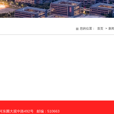
您的位置：
首页
>
新
东圃大观中路492号 邮编：510663