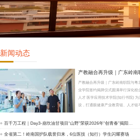
新闻动态
产教融合再升级｜广东岭南
科共…
产教融合再升级｜广东岭南职院与粤
业学院签约揭牌仪式圆满举行深化校
人才 医学应用技术学院(知行书院) 
设，打通眼健康产业教育链、人才链与产
百千万工程｜Day3-崩坎油甘项目“山野”荣获2026年“创青春”揭阳…
全省第二！岭南国护队载誉归来，6位医技（知行）学生闪耀赛场