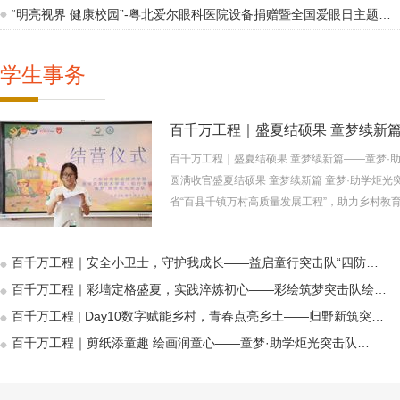
“明亮视界 健康校园”-粤北爱尔眼科医院设备捐赠暨全国爱眼日主题…
学生事务
百千万工程｜盛夏结硕果 童梦续新篇
百千万工程｜盛夏结硕果 童梦续新篇——童梦·
圆满收官盛夏结硕果 童梦续新篇 童梦·助学炬光
省“百县千镇万村高质量发展工程”，助力乡村教育提
百千万工程｜安全小卫士，守护我成长——益启童行突击队“四防…
百千万工程｜彩墙定格盛夏，实践淬炼初心——彩绘筑梦突击队绘…
百千万工程 | Day10数字赋能乡村，青春点亮乡土——归野新筑突…
百千万工程｜剪纸添童趣 绘画润童心——童梦·助学炬光突击队…