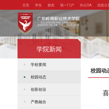
主页
|
学生
|
校友
|
统一门户
|
办公OA
|
信息公
学院新闻
学校要闻
校园动
校园动态
创新创业
喜
产教融合