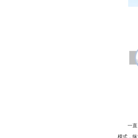
一直
模式，纵