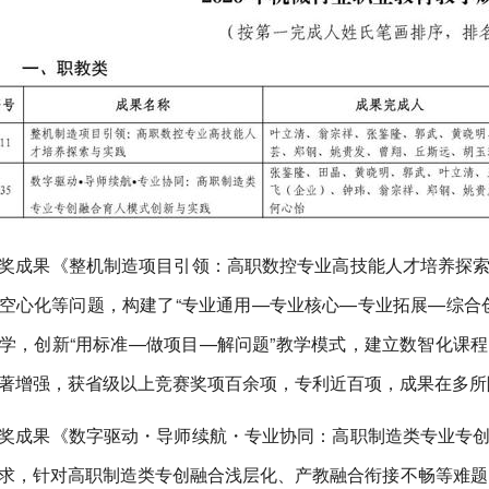
奖成果《整机制造项目引领：高职数控专业高技能人才培养探
空心化等问题，构建了“专业通用—专业核心—专业拓展—综合创
学，创新“用标准—做项目—解问题”教学模式，建立数智化课
著增强，获省级以上竞赛奖项百余项，专利近百项，成果在多所
奖成果《数字驱动・导师续航・专业协同：高职制造类专业专
求，针对高职制造类专创融合浅层化、产教融合衔接不畅等难题，