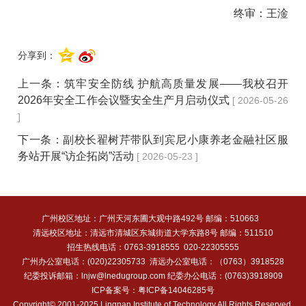
终审：王淦
分享到：
上一条：
筑牢安全防线 护航高质量发展——我校召开
2026年安全工作会议暨安全生产月启动仪式
[ 2026-05-26
]
下一条：
副校长翟树芹带队到宾尼小康养老金融社区服
务站开展“访企拓岗”活动
[ 2026-05-23 ]
广州校区地址：广州天河东圃大观中路492号 邮编：510663
清远校区地址：清远市清城区东城街道大学东路8号 邮编：511510
招生热线电话：0763-3918555 020-22305555
广州办公室电话：(020)22305733 清远办公室电话：（0763）3918528
纪委投诉邮箱：lnjw@lnedugroup.com 纪委办公电话：(0763)3918909
ICP备案号：
粤ICP备14046285号
Copyright© 2001-2025 Lingnan Institute of Technology All Rights Reserved