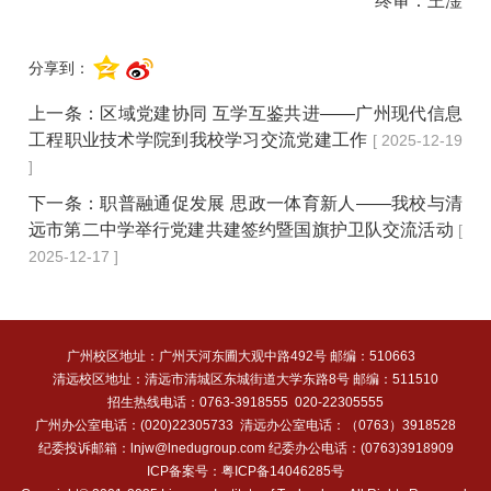
终审：王淦
分享到：
上一条：
区域党建协同 互学互鉴共进——广州现代信息
工程职业技术学院到我校学习交流党建工作
[ 2025-12-19
]
下一条：
职普融通促发展 思政一体育新人——我校与清
远市第二中学举行党建共建签约暨国旗护卫队交流活动
[
2025-12-17 ]
广州校区地址：广州天河东圃大观中路492号 邮编：510663
清远校区地址：清远市清城区东城街道大学东路8号 邮编：511510
招生热线电话：0763-3918555 020-22305555
广州办公室电话：(020)22305733 清远办公室电话：（0763）3918528
纪委投诉邮箱：lnjw@lnedugroup.com 纪委办公电话：(0763)3918909
ICP备案号：
粤ICP备14046285号