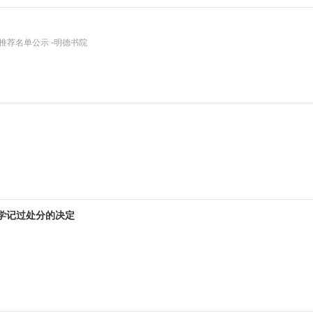
拟推荐名单公示 -明德书院
同学记过处分的决定