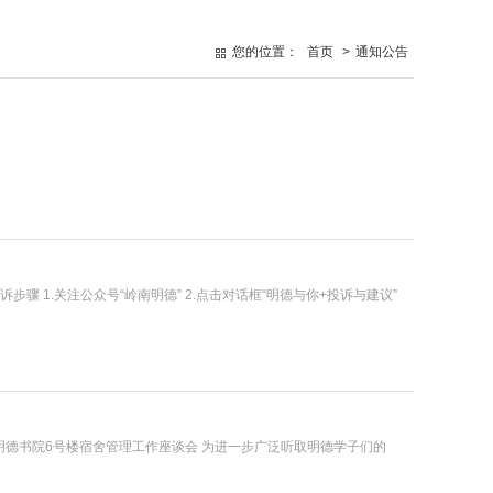
您的位置：
首页
>
通知公告
骤 1.关注公众号“岭南明德” 2.点击对话框“明德与你+投诉与建议”
！‎明德书院6号楼宿舍管理工作座谈会 为进一步广泛听取明德学子们的