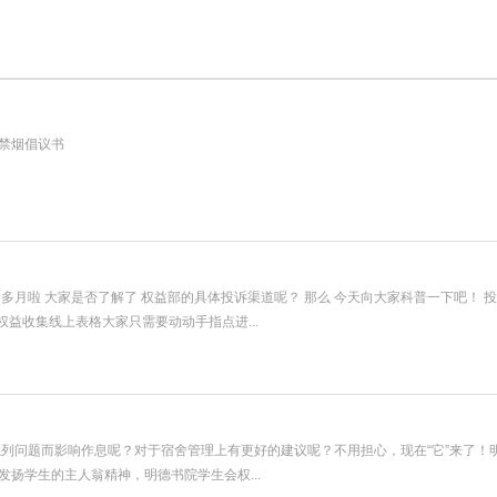
禁烟倡议书
月啦 大家是否了解了 权益部的具体投诉渠道呢？ 那么 今天向大家科普一下吧！ 投诉步
权益收集线上表格大家只需要动动手指点进...
等系列问题而影响作息呢？‎对于宿舍管理上有更好的建议呢？‎不用担心，现在“它”来了
扬学生的主人翁精神，明德书院学生会权...