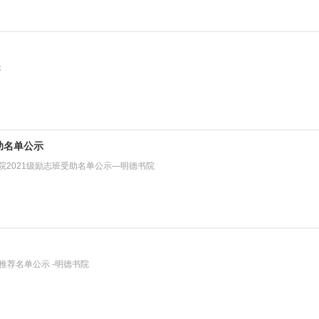
示
受助名单公示
术学院2021级励志班受助名单公示—明德书院
拟推荐名单公示 -明德书院