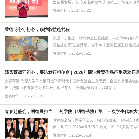
生全面发展。 陈东东老师致辞 开幕式上，陈东东老师
发表时间：2024-05-31
秉德明心守初心，扇护权益赴前程
为进一步推进一站式学生社区建设，丰富同学们的课
权益赴前程”主题活动。当千年非遗漆艺邂逅校园权益
发表时间：2026-05-21
清风育德守初心，廉洁笃行担使命 | 2026年廉洁教育作品征集活动开
大赛背景 为深入学习贯彻习近平新时代中国特色社会主义思想，全面贯彻落实党
设，把廉洁教育贯穿办学治校、教书育人、养德修身始终，以廉洁文...
发表时间：2026-05-18
青春赴盛会，明德展担当 ｜ 药学院（明德书院）第十三次学生代表大
以青春之名，聚学子之力，绘书院新篇。 药学院（
台。 时间：2026年5月15日 地点：图书馆报告厅 
发表时间：2026-05-14