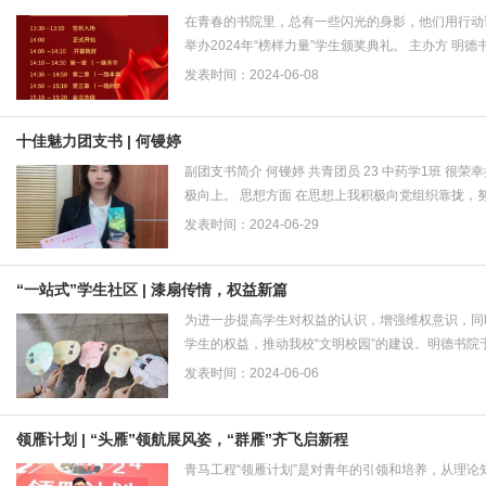
在青春的书院里，总有一些闪光的身影，他们用行动
举办2024年“榜样力量”学生颁奖典礼。 主办方 明德书院
发表时间：2024-06-08
十佳魅力团支书 | 何镘婷
副团支书简介 何镘婷 共青团员 23 中药学1班
极向上。 思想方面 在思想上我积极向党组织靠拢，努
发表时间：2024-06-29
“一站式”学生社区 | 漆扇传情，权益新篇
为进一步提高学生对权益的认识，增强维权意识，同
学生的权益，推动我校“文明校园”的建设。明德书院于6
发表时间：2024-06-06
领雁计划 | “头雁”领航展风姿，“群雁”齐飞启新程
青马工程“领雁计划”是对青年的引领和培养，从理