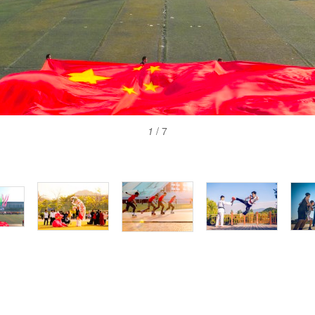
1
/ 7