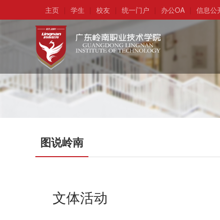
主页
|
学生
|
校友
|
统一门户
|
办公OA
|
信息公
图说岭南
文体活动