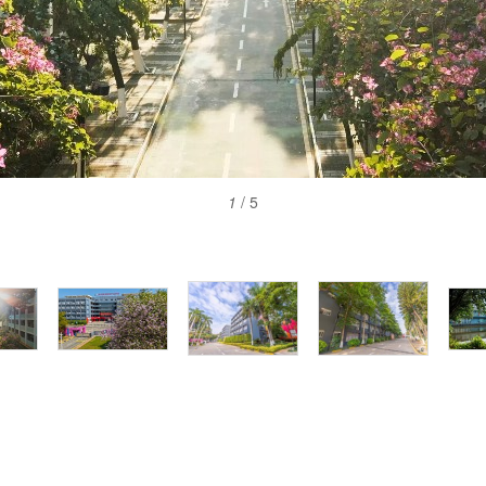
1
/ 5