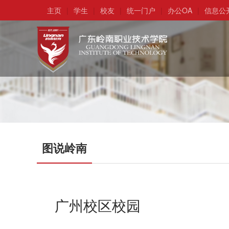
主页
|
学生
|
校友
|
统一门户
|
办公OA
|
信息公
图说岭南
广州校区校园