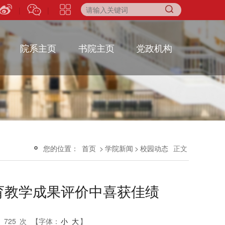
|
|
院系主页
书院主页
党政机构
您的位置：
首页
>
学院新闻
>
校园动态
正文
教育教学成果评价中喜获佳绩
：
725
次
【字体：
小
大
】