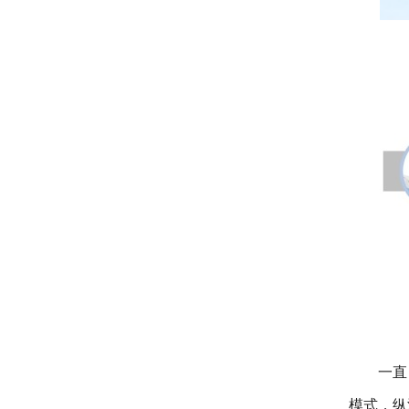
一直
模式，纵