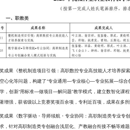
奖成果《整机制造项目引领：高职数控专业高技能人才培养探
空心化等问题，构建了“专业通用—专业核心—专业拓展—综合创
学，创新“用标准—做项目—解问题”教学模式，建立数智化课
著增强，获省级以上竞赛奖项百余项，专利近百项，成果在多所
奖成果《数字驱动・导师续航・专业协同：高职制造类专业专
求，针对高职制造类专创融合浅层化、产教融合衔接不畅等难题，