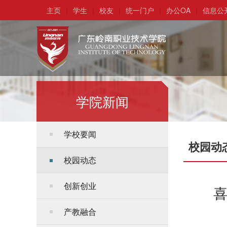
主页
|
学生
|
校友
|
统一门户
|
办公OA
|
信息公
学院新闻
学校要闻
校园动
校园动态
创新创业
喜
产教融合