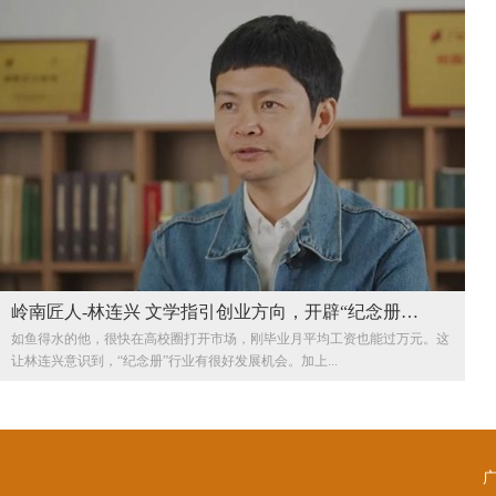
岭南匠人-林连兴 文学指引创业方向，开辟“纪念册…
如鱼得水的他，很快在高校圈打开市场，刚毕业月平均工资也能过万元。这
让林连兴意识到，“纪念册”行业有很好发展机会。加上...