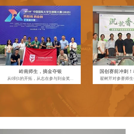
岭南师生，摘金夺银
国创赛前冲刺！
从0到1的开拓，从志在参与到金奖...
翟树芹对参赛师生们