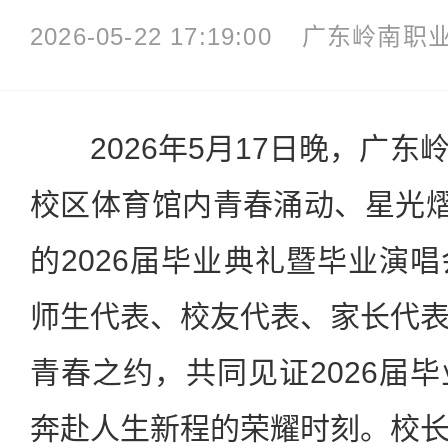
2026-05-22 17:19:00
广东岭南职
2026年5月17日晚，广东
校区体育馆内青春涌动、星光熠
的2026届毕业典礼暨毕业演
师生代表、校友代表、家长代
青春之约，共同见证2026届
奔赴人生新程的荣耀时刻。校