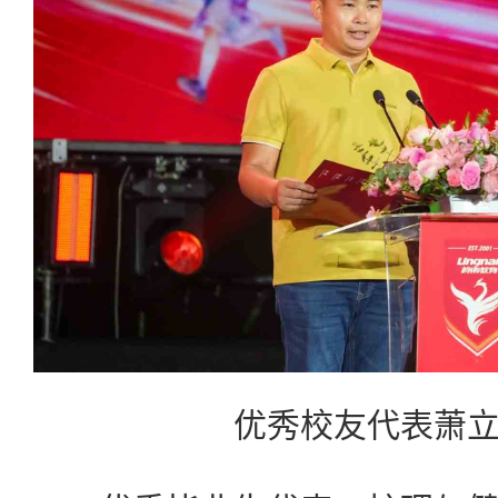
优秀校友代表萧