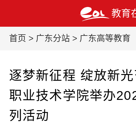
教育
首页
>
广东分站
>
广东高等教育
逐梦新征程 绽放新
职业技术学院举办20
列活动