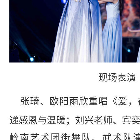
现场表演
张琦、欧阳雨欣重唱《爱，
递感恩与温暖；刘兴老师、宾
岭南艺术团街舞队、武术队