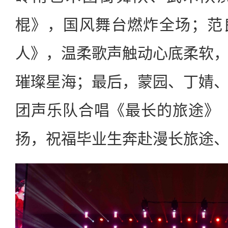
棍》，国风舞台燃炸全场；范
人》，温柔歌声触动心底柔软
璀璨星海；最后，蒙园、丁婧
团声乐队合唱《最长的旅途》《
扬，祝福毕业生奔赴漫长旅途