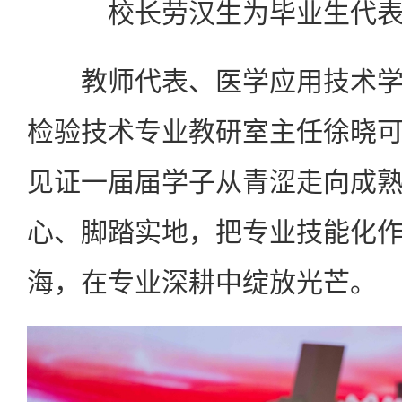
校长劳汉生为毕业生代
教师代表、医学应用技术学
检验技术专业教研室主任徐晓
见证一届届学子从青涩走向成
心、脚踏实地，把专业技能化
海，在专业深耕中绽放光芒。