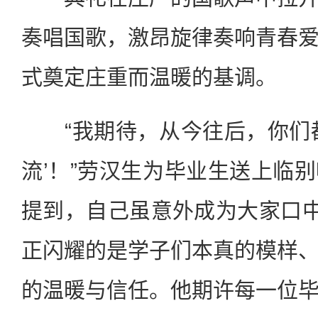
奏唱国歌，激昂旋律奏响青春
式奠定庄重而温暖的基调。
“我期待，从今往后，你们都
流’！”劳汉生为毕业生送上临
提到，自己虽意外成为大家口中
正闪耀的是学子们本真的模样
的温暖与信任。他期许每一位