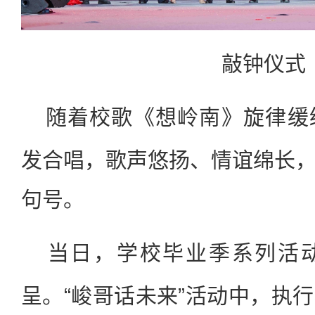
敲钟仪式
随着校歌《想岭南》旋律缓
发合唱，歌声悠扬、情谊绵长
句号。
当日，学校毕业季系列活
呈。“峻哥话未来”活动中，执