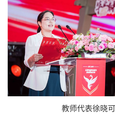
教师代表徐晓