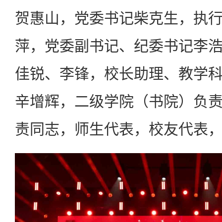
贺惠山，党委书记柴克生，执
萍，党委副书记、纪委书记李
佳锐、李锋，校长助理、教学
辛增辉，二级学院（书院）负
责同志，师生代表，校友代表