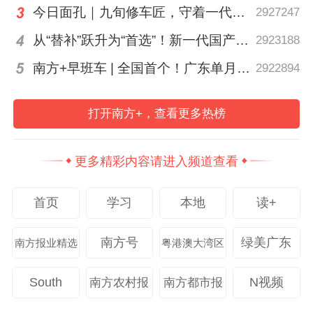
今日面孔｜九旬修车匠，守着一代又一代车轮转
2927247
从“替补”跃升为“首选”！新一代国产核心工业软件加速冲高端
2923188
南方+早班车 | 全国首个！广东单月用电量突破千亿千瓦时
2922894
双方互赠纪念品
打开南方+，查看更多热榜
实地探访 借鉴泰式教育创新经验
更多精彩内容请进入频道查看
在朱蒂甘·斯里维汶校长的陪同下，代表团参
首页
学习
本地
读+
观了萱素南他皇家大学校园及附属中学，深
入了解泰国基础教育体系与中文教学推广情
南方号
绿美广东
南方报业精选
粤港澳大湾区
况。
South
N视频
南方农村报
南方都市报