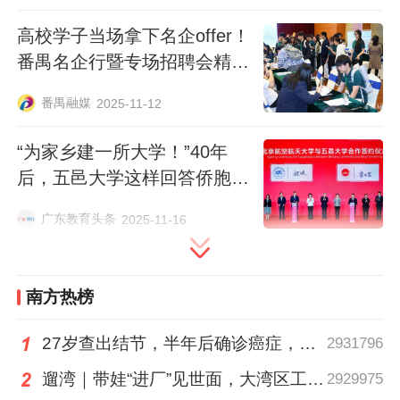
能力与国际理解力。在实习就业方面，双方
高校学子当场拿下名企offer！
计划构建“技能实训—实习就业”贯通体系，
番禺名企行暨专场招聘会精准
为学生提供语言培训、政策咨询、岗位对接
对接高校人才
番禺融媒
2025-11-12
等全方位支持，助力学生高质量就业。座谈
结束时，双方互赠纪念品，寓意文化融合，
“为家乡建一所大学！”40年
友谊长存。
后，五邑大学这样回答侨胞深
情
广东教育头条
2025-11-16
南方热榜
27岁查出结节，半年后确诊癌症，甲状腺癌真的“懒”吗？
2931796
遛湾｜带娃“进厂”见世面，大湾区工业研学攻略请查收
2929975