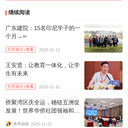
南职业技术学院与泰方在职业培训、研学、
继续阅读
留学、就业等方面紧密对接，实现教育资源
和技能人才的深度融合，共同培养具备国际
广东建院：15名印尼学子的一
视野和实践能力的高素质技能人才。
个月→∞
双方围绕教育教学与人才培养的实际需求，
打开南方+查看
2025-11-12
就人才培养、升学通道、师生交流及实习就
王安贤：让教育一体化，让学
业等议题展开深入讨论，并达成多项合作共
生有未来
识，为中泰教育互联互鉴注入新动能。
双方
明确将在留学合作方面共建“专升”“本升硕”多
打开南方+查看
2025-11-12
层次升学通道，为岭南学子赴泰深造提供便
侨聚湾区庆全运，穗链五洲促
捷路径。在师生交流方面，双方约定建立常
发展！世界华侨社团领袖和华
态化机制，定期组织师生开展短期交换、研
侨企业在番禺区参加经贸交流
番禺融媒
学实践与学术研讨等活动，增强跨文化沟通
2025-11-12
活动