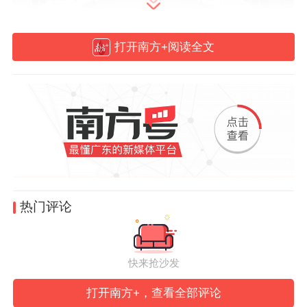
打开南方+阅读全文
代表团走访泰国萱素南他皇家大学
深化交流合作 共促中泰职教融合
代表团在泰国萱素南他皇家大学受到校长朱
蒂甘·斯里维汶女士及学校高层的热情接待。
热门评论
贺惠山介绍了集团及所属院校的发展历程、
办学特色与国际化成果。他表示，集团高度
快来抢沙发
重视中泰职业教育合作，对两国教育友好合
打开南方+，查看全部评论
作充满信心，希望通过此次访问推动广东岭